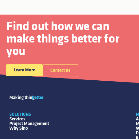
Find out how we can
make things better for
you
Learn More
Contact us
Making things
better
SOLUTIONS
M
Services
A
Project Management
M
Why Sino
W
D
E