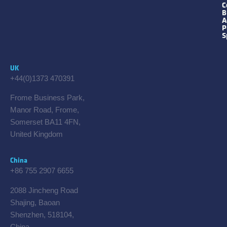
C
B
A
P
S
UK
+44(0)1373 470391
Frome Business Park,
Manor Road, Frome,
Somerset BA11 4FN,
United Kingdom
China
+86 755 2907 6655
2088 Jincheng Road
Shajing, Baoan
Shenzhen, 518104,
China