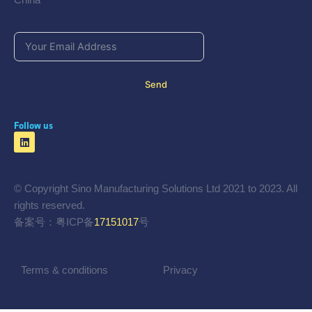
Send
Follow us
© Copyright Sino Manufacturing Solutions Ltd 2021 to 2023. All
rights reserved.
备案号：粤ICP备
17151017
号
Terms & conditions
Privacy